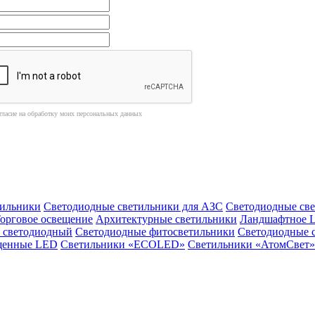
гласие на обработку моих персональных данных
ильники
Светодиодные светильники для АЗС
Светодиодные св
орговое освещение
Архитектурные светильники
Ландшафтное 
 светодиодный
Светодиодные фитосветильники
Светодиодные 
щенные LED
Светильники «ECOLED»
Светильники «АтомСвет»