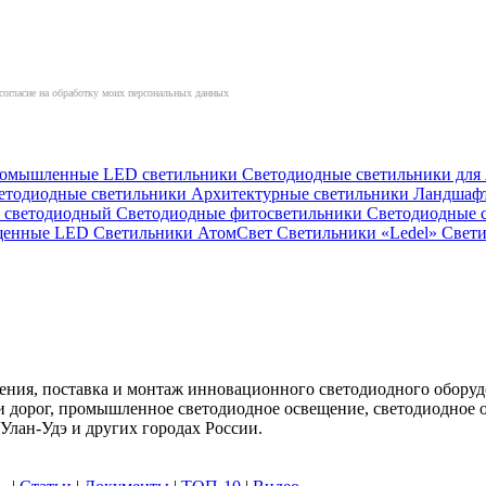
согласие на обработку моих персональных данных
омышленные LED светильники
Светодиодные светильники дл
етодиодные светильники
Архитектурные светильники
Ландшаф
й светодиодный
Светодиодные фитосветильники
Светодиодные 
ищенные LED
Светильники АтомСвет
Светильники «Ledel»
Свет
ния, поставка и монтаж инновационного светодиодного оборуд
ц и дорог, промышленное светодиодное освещение, светодиодно
лан-Удэ и других городах России.