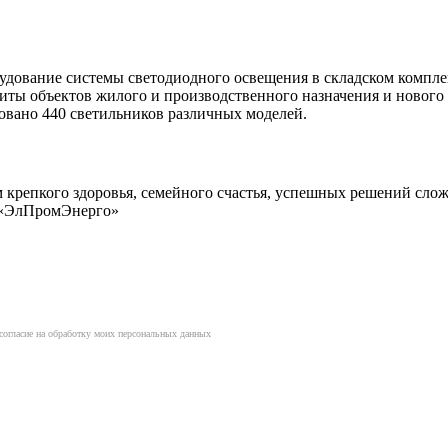
дование системы светодиодного освещения в складском компле
щиты объектов жилого и производственного назначения и ново
вано 440 светильников различных моделей.
 крепкого здоровья, семейного счастья, успешных решений слож
К «ЭлПромЭнерго»
согласие на обработку моих персональных данных