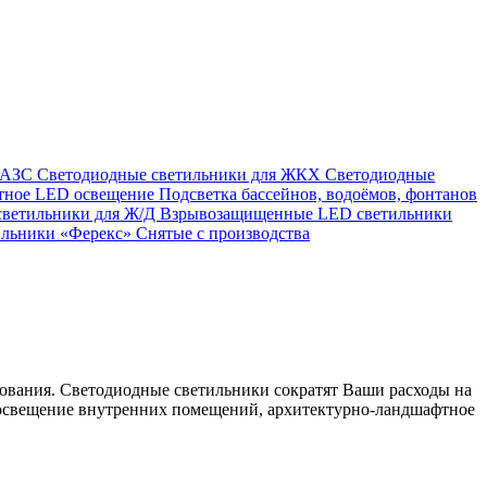
я АЗС
Светодиодные светильники для ЖКХ
Светодиодные
тное LED освещение
Подсветка бассейнов, водоёмов, фонтанов
светильники для Ж/Д
Взрывозащищенные LED светильники
ильники «Ферекс»
Снятые с производства
ования. Светодиодные светильники сократят Ваши расходы на
е освещение внутренних помещений, архитектурно-ландшафтное