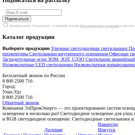
Подписаться на рассылку
Нажимая кнопку «Подписаться», я принимаю условия
Пользовательского соглашения
и даю своё 
Каталог продукции
Выберите продукцию
Уличные светодиодные светильники
Пр
прожекторы
Светильники внутреннего освещения
Офисные св
Заградительные огни ЗОМ, ЗОЛ, СДЗО
Светильник аварийны
Низковольтные LED светильники
Низковольтные взрывозащ
Бесплатный звонок по России
8 800 2500 716
Город:
Улан-Удэ
8 800 2500 716
Обратный звонок
Компания ЭлПромЭнерго — это проектирование систем освеще
освещение в несколько раз! Светодиодное освещение для ули
и RGB светодиодное освещение. Светодиодные светильники в У
Вакансии
Дилерам
Иркутск