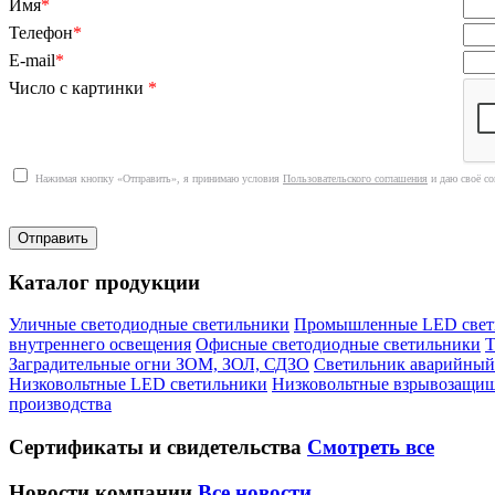
Имя
*
Телефон
*
E-mail
*
Число с картинки
*
Нажимая кнопку «Отправить», я принимаю условия
Пользовательского соглашения
и даю своё со
Каталог продукции
Уличные светодиодные светильники
Промышленные LED свет
внутреннего освещения
Офисные светодиодные светильники
Т
Заградительные огни ЗОМ, ЗОЛ, СДЗО
Светильник аварийный
Низковольтные LED светильники
Низковольтные взрывозащи
производства
Сертификаты
и свидетельства
Смотреть все
Новости компании
Все новости