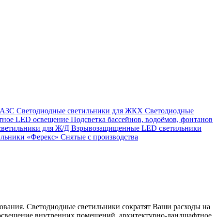
я АЗС
Светодиодные светильники для ЖКХ
Светодиодные
тное LED освещение
Подсветка бассейнов, водоёмов, фонтанов
светильники для Ж/Д
Взрывозащищенные LED светильники
ильники «Ферекс»
Снятые с производства
ования. Светодиодные светильники сократят Ваши расходы на
е освещение внутренних помещений, архитектурно-ландшафтное