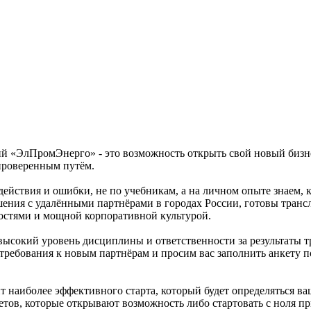
 «ЭлПромЭнерго» - это возможность открыть свой новый бизне
проверенным путём.
йствия и ошибки, не по учебникам, а на личном опыте знаем, к
шения с удалёнными партнёрами в городах России, готовы тран
стями и мощной корпоративной культурой.
окий уровень дисциплины и ответственности за результаты тр
требования к новым партнёрам и просим вас заполнить анкету 
 наиболее эффективного старта, который будет определяться в
тов, которые открывают возможность либо стартовать с ноля п