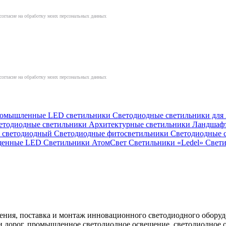
согласие на обработку моих персональных данных
согласие на обработку моих персональных данных
омышленные LED светильники
Светодиодные светильники дл
етодиодные светильники
Архитектурные светильники
Ландшаф
й светодиодный
Светодиодные фитосветильники
Светодиодные 
ищенные LED
Светильники АтомСвет
Светильники «Ledel»
Свет
ния, поставка и монтаж инновационного светодиодного оборуд
ц и дорог, промышленное светодиодное освещение, светодиодно