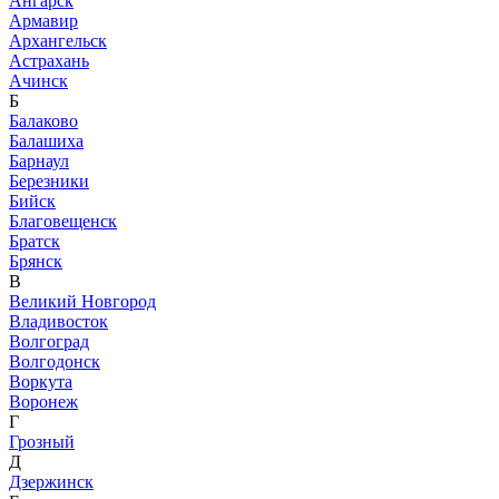
Ангарск
Армавир
Архангельск
Астрахань
Ачинск
Б
Балаково
Балашиха
Барнаул
Березники
Бийск
Благовещенск
Братск
Брянск
В
Великий Новгород
Владивосток
Волгоград
Волгодонск
Воркута
Воронеж
Г
Грозный
Д
Дзержинск