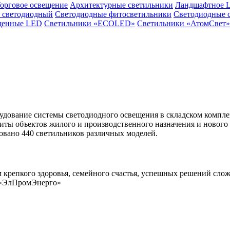
орговое освещение
Архитектурные светильники
Ландшафтное 
 светодиодный
Светодиодные фитосветильники
Светодиодные 
щенные LED
Светильники «ECOLED»
Светильники «АтомСвет»
дование системы светодиодного освещения в складском компле
щиты объектов жилого и производственного назначения и ново
вано 440 светильников различных моделей.
 крепкого здоровья, семейного счастья, успешных решений слож
К «ЭлПромЭнерго»