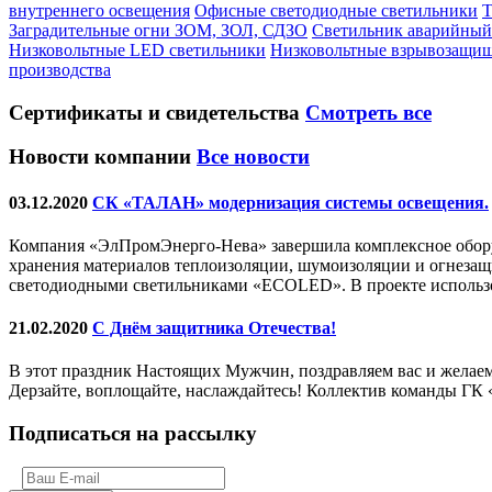
внутреннего освещения
Офисные светодиодные светильники
Т
Заградительные огни ЗОМ, ЗОЛ, СДЗО
Светильник аварийный
Низковольтные LED светильники
Низковольтные взрывозащи
производства
Сертификаты
и свидетельства
Смотреть все
Новости компании
Все новости
03.12.2020
СК «ТАЛАН» модернизация системы освещения.
Компания «ЭлПромЭнерго-Нева» завершила комплексное обору
хранения материалов теплоизоляции, шумоизоляции и огнеза
светодиодными светильниками «ECOLED». В проекте использо
21.02.2020
С Днём защитника Отечества!
В этот праздник Настоящих Мужчин, поздравляем вас и желаем
Дерзайте, воплощайте, наслаждайтесь! Коллектив команды Г
Подписаться на рассылку