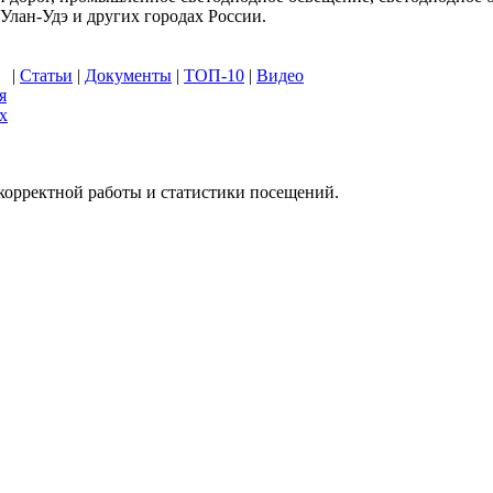
лан-Удэ и других городах России.
|
Статьи
|
Документы
|
ТОП-10
|
Видео
я
х
 корректной работы и статистики посещений.