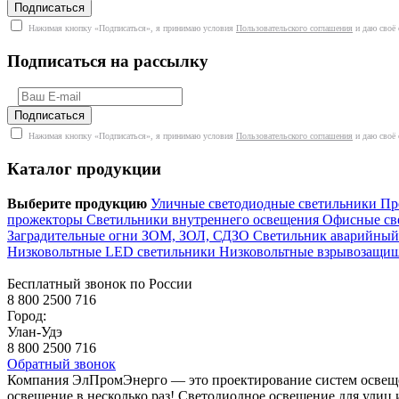
Нажимая кнопку «Подписаться», я принимаю условия
Пользовательского соглашения
и даю своё 
Подписаться на рассылку
Нажимая кнопку «Подписаться», я принимаю условия
Пользовательского соглашения
и даю своё 
Каталог продукции
Выберите продукцию
Уличные светодиодные светильники
Пр
прожекторы
Светильники внутреннего освещения
Офисные св
Заградительные огни ЗОМ, ЗОЛ, СДЗО
Светильник аварийны
Низковольтные LED светильники
Низковольтные взрывозащ
Бесплатный звонок по России
8 800 2500 716
Город:
Улан-Удэ
8 800 2500 716
Обратный звонок
Компания ЭлПромЭнерго — это проектирование систем освеще
освещение в несколько раз! Светодиодное освещение для ули