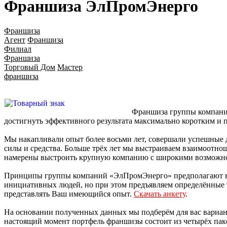
Франшиза ЭлПромЭнерго
Франшиза
Агент
Франшиза
Филиал
Франшиза
Торговый Дом
Мастер
франшиза
Франшиза группы компаний
достигнуть эффективного результата максимально коротким и 
Мы накапливали опыт более восьми лет, совершали успешные де
силы и средства. Больше трёх лет мы выстраиваем взаимоотно
намерены выстроить крупную компанию с широкими возможно
Принципы группы компаний «ЭлПромЭнерго» предполагают выс
инициативных людей, но при этом предъявляем определённые 
представлять Ваш имеющийся опыт.
Скачать анкету
.
На основании полученных данных мы подберём для вас вариант
настоящий момент портфель франшизы состоит из четырёх паке